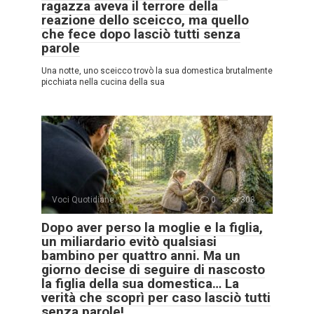
ragazza aveva il terrore della
reazione dello sceicco, ma quello
che fece dopo lasciò tutti senza
parole
Una notte, uno sceicco trovò la sua domestica brutalmente
picchiata nella cucina della sua
Voci Quotidiane
0
308
Dopo aver perso la moglie e la figlia,
un miliardario evitò qualsiasi
bambino per quattro anni. Ma un
giorno decise di seguire di nascosto
la figlia della sua domestica… La
verità che scoprì per caso lasciò tutti
senza parole!