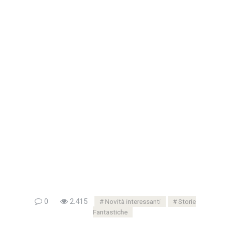
0
2.415
Novità interessanti
Storie
Fantastiche