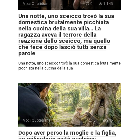
Voci Quotidiane
0
1.145
Una notte, uno sceicco trovò la sua
domestica brutalmente picchiata
nella cucina della sua villa… La
ragazza aveva il terrore della
reazione dello sceicco, ma quello
che fece dopo lasciò tutti senza
parole
Una notte, uno sceicco trovò la sua domestica brutalmente
picchiata nella cucina della sua
Voci Quotidiane
0
246
Dopo aver perso la moglie e la figlia,
un miliardario evitò qualsiasi