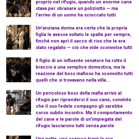
proprio nel rifugio, quando un enorme cane
stava per sbranare un poliziotto — ma
l’arrivo di un uomo ha scioccato tutti
Un’anziana donna era certa che la propria
figlia le avesse voltato le spalle per sempre,
finché non aprì il sacco di riso che le era
stato regalato — ciò che vide sconvolse tutti
Il figlio di un influente senatore ha rotto il
braccio a una semplice domestica, ma la
reazione del boss mafioso ha sconvolto tutti
quelli che si trovavano nella villa…
Un pericoloso boss della mafia arrivò al
rifugio per riprendersi il suo cane, convinto
che il suo fedele compagno gli sarebbe
corso subito incontro. Ma il comportamento
del cane e le parole di un’impiegata del
rifugio lasciarono tutti senza parole
Una notte, uno sceicco trovò la sua