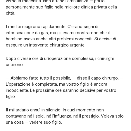
verso la macchina. Non attese l’ambulanza — portò
personalmente suo figlio nella migliore clinica privata della
città.
I medici reagirono rapidamente. C’erano segni di
intossicazione da gas, ma gli esami mostrarono che il
bambino aveva anche altri problemi congeniti. Si decise di
eseguire un intervento chirurgico urgente.
Dopo diverse ore di un’operazione complessa, i chirurghi
uscirono:
— Abbiamo fatto tutto il possibile, — disse il capo chirurgo. —
L’operazione è completata, ma vostro figlio è ancora
incosciente. Le prossime ore saranno decisive per vostro
figlio.
Il miliardario annuì in silenzio. In quel momento non
contavano né i soldi, né l’influenza, né il prestigio. Voleva solo
una cosa — vedere suo figlio.