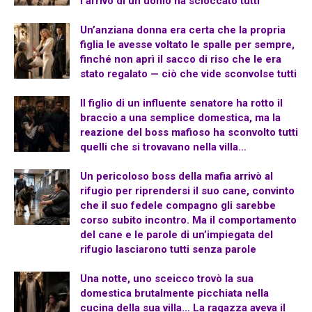
l’arrivo di un uomo ha scioccato tutti
Un’anziana donna era certa che la propria
figlia le avesse voltato le spalle per sempre,
finché non aprì il sacco di riso che le era
stato regalato — ciò che vide sconvolse tutti
Il figlio di un influente senatore ha rotto il
braccio a una semplice domestica, ma la
reazione del boss mafioso ha sconvolto tutti
quelli che si trovavano nella villa…
Un pericoloso boss della mafia arrivò al
rifugio per riprendersi il suo cane, convinto
che il suo fedele compagno gli sarebbe
corso subito incontro. Ma il comportamento
del cane e le parole di un’impiegata del
rifugio lasciarono tutti senza parole
Una notte, uno sceicco trovò la sua
domestica brutalmente picchiata nella
cucina della sua villa… La ragazza aveva il