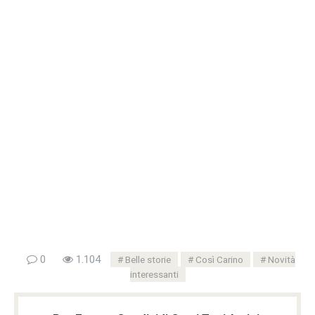
0
1.104
Belle storie
Così Carino
Novità
interessanti