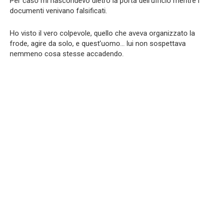
Per caso mi nascondevo dietro la porta dell’ufficio mentre i
documenti venivano falsificati.
Ho visto il vero colpevole, quello che aveva organizzato la
frode, agire da solo, e quest’uomo… lui non sospettava
nemmeno cosa stesse accadendo.