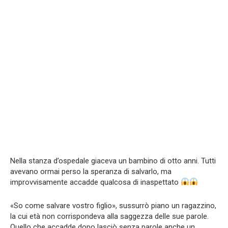
Nella stanza d’ospedale giaceva un bambino di otto anni. Tutti
avevano ormai perso la speranza di salvarlo, ma
improvvisamente accadde qualcosa di inaspettato
«So come salvare vostro figlio», sussurrò piano un ragazzino,
la cui età non corrispondeva alla saggezza delle sue parole.
Quello che accadde dopo lasciò senza parole anche un