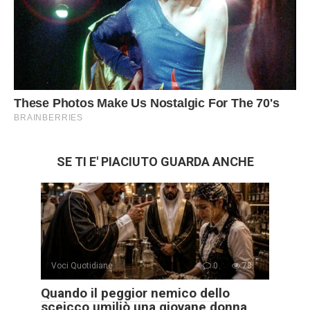
SE TI E' PIACIUTO GUARDA ANCHE
Voci Quotidiane
0
78
Quando il peggior nemico dello
sceicco umiliò una giovane donna