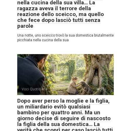
nella cucina della sua villa… La
ragazza aveva il terrore della
reazione dello sceicco, ma quello
che fece dopo lasciò tutti senza
parole
Una notte, uno sceicco trovò la sua domestica brutalmente
picchiata nella cucina della sua
Voci Quotidiane
0
153
Dopo aver perso la moglie e la figlia,
un miliardario evitò qualsiasi
bambino per quattro anni. Ma un
giorno decise di seguire di nascosto
la figlia della sua domestica… La
verità che scoprì per caso lasciò tutti