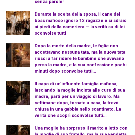
senza parole!
Durante la scelta della sposa, il cane del
boss mafioso ignorò 12 ragazze e si sdraiò
ai piedi della cameriera — la verità su di lei
sconvolse tutti
Dopo la morte della madre, le figlie non
accettavano nessuna tata, ma la nuova tata
riuscì a far ridere le bambine che avevano
perso la madre, e la sua confessione pochi
minuti dopo sconvolse tutti…
Il capo di un’influente famiglia mafiosa,
lasciando la moglie incinta alle cure di sua
madre, partì per un viaggio di lavoro. Ma
settimane dopo, tornato a casa, la trovò
chiusa in una gabbia nello scantinato. La
verità che scoprì sconvolse tutti…
Una moglie ha sorpreso il marito a letto con
la moglie di suo fratello, ma la sua vendetta