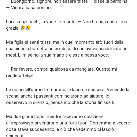
— Buongiorno, signore, non essere triste — disse la bambina.
— Vieni a casa con noi.
Lui alzò gli occhi, la voce tremante: — Non ho una casa… ma
grazie.
Mia figlia si sentì triste, ma in quel momento tirò fuori dalla
sua piccola borsetta un po’ di soldi che aveva risparmiato per
mesi. Li mise nella sua mano e disse a bassa voce:
— Per favore, compri qualcosa da mangiare. Questo mi
renderà felice.
Le mani dell’uomo tremarono, le lacrime scesero. Vedendo la
scena, anche i passanti cominciarono ad aiutare. Io
osservavo in silenzio, pensando che la storia finisse lì.
Ma due giorni dopo, mentre facevamo colazione,
all’improvviso si sentirono urla forti fuori. Corremmo a vedere
cosa stava succedendo, e ciò che vedemmo ci lasciò
scioccati.