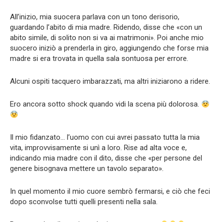
All’inizio, mia suocera parlava con un tono derisorio,
guardando l’abito di mia madre. Ridendo, disse che «con un
abito simile, di solito non si va ai matrimoni». Poi anche mio
suocero iniziò a prenderla in giro, aggiungendo che forse mia
madre si era trovata in quella sala sontuosa per errore.
Alcuni ospiti tacquero imbarazzati, ma altri iniziarono a ridere.
Ero ancora sotto shock quando vidi la scena più dolorosa.
Il mio fidanzato… l’uomo con cui avrei passato tutta la mia
vita, improvvisamente si unì a loro. Rise ad alta voce e,
indicando mia madre con il dito, disse che «per persone del
genere bisognava mettere un tavolo separato».
In quel momento il mio cuore sembrò fermarsi, e ciò che feci
dopo sconvolse tutti quelli presenti nella sala.