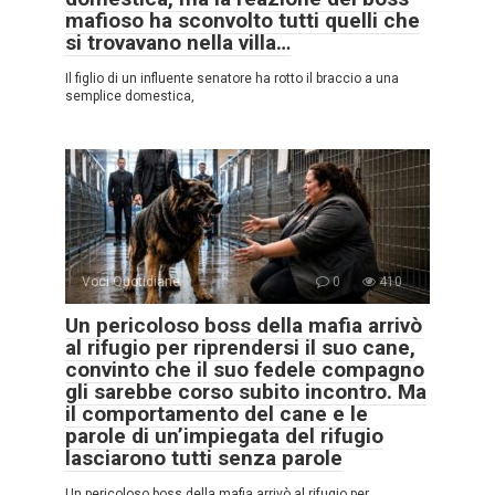
mafioso ha sconvolto tutti quelli che
si trovavano nella villa…
Il figlio di un influente senatore ha rotto il braccio a una
semplice domestica,
Voci Quotidiane
0
410
Un pericoloso boss della mafia arrivò
al rifugio per riprendersi il suo cane,
convinto che il suo fedele compagno
gli sarebbe corso subito incontro. Ma
il comportamento del cane e le
parole di un’impiegata del rifugio
lasciarono tutti senza parole
Un pericoloso boss della mafia arrivò al rifugio per