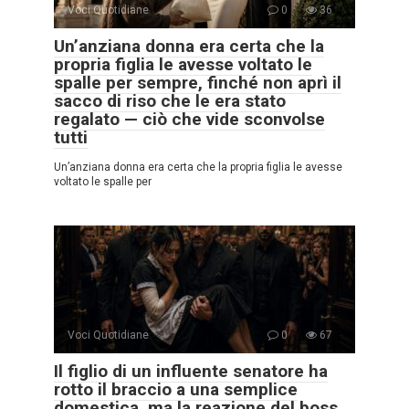
Voci Quotidiane
0
36
Un’anziana donna era certa che la
propria figlia le avesse voltato le
spalle per sempre, finché non aprì il
sacco di riso che le era stato
regalato — ciò che vide sconvolse
tutti
Un’anziana donna era certa che la propria figlia le avesse
voltato le spalle per
Voci Quotidiane
0
67
Il figlio di un influente senatore ha
rotto il braccio a una semplice
domestica, ma la reazione del boss