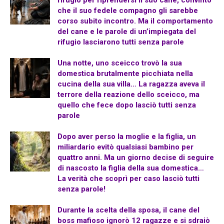
rifugio per riprendersi il suo cane, convinto
che il suo fedele compagno gli sarebbe
corso subito incontro. Ma il comportamento
del cane e le parole di un’impiegata del
rifugio lasciarono tutti senza parole
Una notte, uno sceicco trovò la sua
domestica brutalmente picchiata nella
cucina della sua villa… La ragazza aveva il
terrore della reazione dello sceicco, ma
quello che fece dopo lasciò tutti senza
parole
Dopo aver perso la moglie e la figlia, un
miliardario evitò qualsiasi bambino per
quattro anni. Ma un giorno decise di seguire
di nascosto la figlia della sua domestica…
La verità che scoprì per caso lasciò tutti
senza parole!
Durante la scelta della sposa, il cane del
boss mafioso ignorò 12 ragazze e si sdraiò